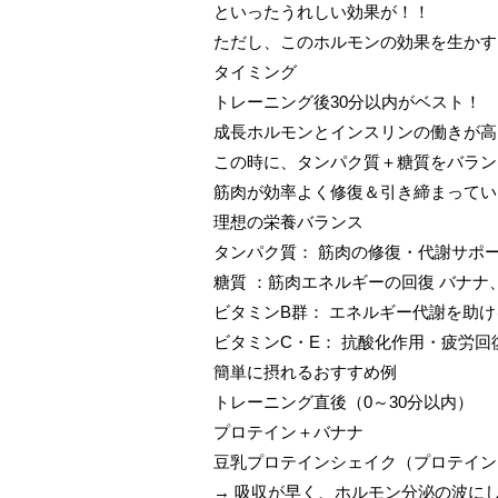
といったうれしい効果が！！
ただし、このホルモンの効果を生かす
タイミング
トレーニング後30分以内がベスト！
成長ホルモンとインスリンの働きが高
この時に、タンパク質＋糖質をバラン
筋肉が効率よく修復＆引き締まってい
理想の栄養バランス
タンパク質： 筋肉の修復・代謝サポ
糖質 ：筋肉エネルギーの回復 バナ
ビタミンB群： エネルギー代謝を助け
ビタミンC・E： 抗酸化作用・疲労回
簡単に摂れるおすすめ例
トレーニング直後（0～30分以内）
プロテイン＋バナナ
豆乳プロテインシェイク（プロテイン
→ 吸収が早く、ホルモン分泌の波に