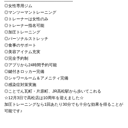
◎女性専用ジム
◎マンツーマントレーニング
◎トレーナーは女性のみ
◎トレーナー指名可能
◎加圧トレーニング
◎パーソナルストレッチ
◎食事のサポート
◎美容アイテム充実
◎完全予約制
◎アプリから24時間予約可能
◎鍵付きロッカー完備
◎シャワールーム＆アメニティ完備
◎感染症対策実施
◎ことでん瓦町・片原町、JR高松駅から歩いてこれる
☆12月3日で高松店は10周年を迎えました☆
加圧トレーニングなら1回あたり30分でも十分な効果を得ることが
可能です♪