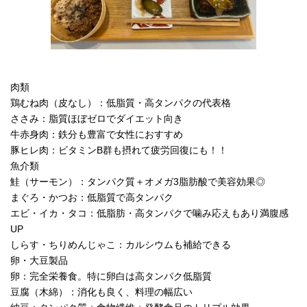
肉類
鶏むね肉（皮なし）：低脂質・高タンパクの代表格
ささみ：脂質ほぼゼロでダイエット向き
牛赤身肉：鉄分も豊富で女性におすすめ
豚ヒレ肉：ビタミンB群も摂れて疲労回復にも！！
魚介類
鮭（サーモン）：タンパク質＋オメガ3脂肪酸で美容効果◎
まぐろ・かつお：低脂質で高タンパク
エビ・イカ・タコ：低脂肪・高タンパクで噛み応えもあり満腹感
UP
しらす・ちりめんじゃこ：カルシウムも補給できる
卵・大豆製品
卵：完全栄養食。特に卵白は高タンパク低脂質
豆腐（木綿）：消化も良く、料理の幅広い