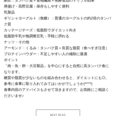
納豆：タンパク質＋食物繊維＋発酵食品のトリプル効果
厚揚げ・高野豆腐：保存もしやすく便利
乳製品
ギリシャヨーグルト（無糖）：普通のヨーグルトの約2倍のタンパ
ク質
カッテージチーズ：低脂肪でダイエット向き
低脂肪牛乳や無調整豆乳：手軽に摂れる
ナッツ・その他
アーモンド・くるみ：タンパク質＋良質な脂質（食べすぎ注意）
プロテインパウダー：不足しやすい人の補助に最適
ポイント
「肉・魚・卵・大豆製品」を中心にすると自然に高タンパク食に
なります。
糖質や脂質が少ないものを組み合わせると、ダイエットにも◎。
参考に食事に取り入れてみてはいかがでしょうか(*^^*)
食事内容のアドバイスもさせて頂きますので、お気軽にご相談く
ださいませ♪
NEXT BLOG