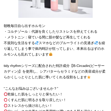
朝晩毎日自ら出すホルモン
・コルチゾール：代謝を良くしたりストレスを抑えてくれる
・メラトニン：寝ている間に肌や髪など再生してくれる
不規則な生活をする
スマホなどのブルーライトの見過ぎ
を繰
り返してしまう事で体内時計が狂ってしまい、本来出るはずのホ
ルモンんも乱れてしまいます
tidy rhythmシリーズに配合された特許成分【B-Circadin(ビーサー
カディン)】を使用し、シアバターらセラミドなどの美容成分が柔
らかくしっとりとした肌に導いてくれる役割をします
“こんなお悩みはございませんか？”
乾燥した肌をしっとりと保ちたい！
くすんだ肌に明るさを取り戻したい！
ストレスから抜け出したい！