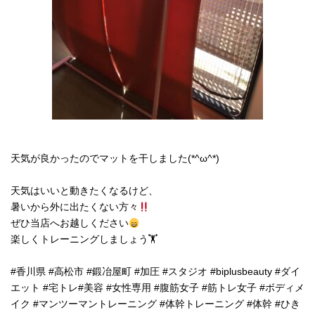
天気が良かったのでマットを干しました(*^ω^*)
天気はいいと動きたくなるけど、
暑いから外に出たくない方々
ぜひ当店へお越しください
楽しくトレーニングしましょう🏋️
#香川県 #高松市 #鍛冶屋町 #加圧 #スタジオ #biplusbeauty #ダイ
エット #宅トレ#美容 #女性専用 #腹筋女子 #筋トレ女子 #ボディメ
イク #マンツーマントレーニング #体幹トレーニング #体幹 #ひき