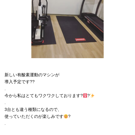
新しい有酸素運動のマシンが
導入予定です??
.
今から私はとてもワクワクしております?
?
.
3台とも違う種類になるので、
使っていただくのが楽しみです
?
.