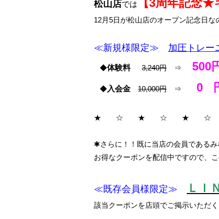
【3周年記念★
松山店
では
12月5日が松山店のオープン記念日
≪新規様限定≫
加圧トレー
500
◆
体験料
3,240円
⇒
0 
◆
入会金
10,000円
⇒
★ ☆ ★ ☆ ★ ☆
✱さらに！！既に当店の会員であるみな
お得なクーポンを配信中ですので、こ
ＬＩ
≪既存会員様限定≫
該当クーポンを店頭でご掲示いただく