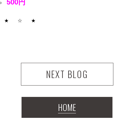
500円
⇒
 ★ ☆ ★
NEXT BLOG
HOME