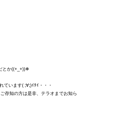
((+_+))❄
ます( ;∀;)ｲﾀｲ・・・
をご存知の方は是非、テラオまでお知ら