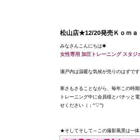
松山店★12/20発売Ｋｏｍ
みなさんこんにちは✱
女性専用 加圧トレーニング スタジオ Bi
瀬戸内は温暖な気候が売りのはずですが
寒さもさることながら、毎年この時期
トレーニング中に会員様とバチッと電
せください（；^▽^)
★そしてそして～この撮影風景は一体？