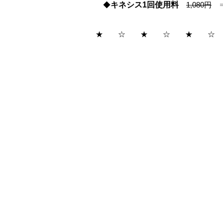
◆
キネシス1回使用料
1,080円
★ ☆ ★ ☆ ★ ☆