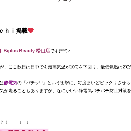
ａｃｈｉ掲載
plus Beauty 松山店
です(*^^)v
、ここ数日は日中でも最高気温が10℃を下回り、最低気温は2℃だとか
は
静電気
の「バチッ!!!」という衝撃に、毎度まいどビックリさせられてい
気が走ることもありますが、なにかいい静電気バチバチ防止対策
！ ↓ ↓ ↓