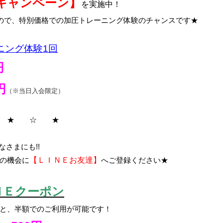
キャンペーン】
を実施中！
なので、特別価格での加圧トレーニング体験のチャンスです★
ニング体験1回
円
円
（※当日入会限定）
 ★ ☆ ★
さまにも!!
の機会に
【ＬＩＮＥお友達】
へご登録ください★
ＮＥクーポン
と、半額でのご利用が可能です！