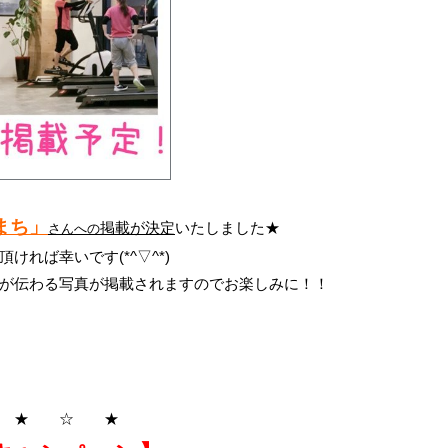
まち」
掲載が決定
いたしました★
さんへの
れば幸いです(*^▽^*)
が伝わる写真が掲載されますのでお楽しみに！！
 ★ ☆ ★