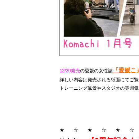
「愛媛こ
12/20発売
の愛媛の女性誌
詳しい内容は発売される紙面にてご覧頂け
トレーニング風景やスタジオの雰囲気
★ ☆ ★ ☆ ★ ☆