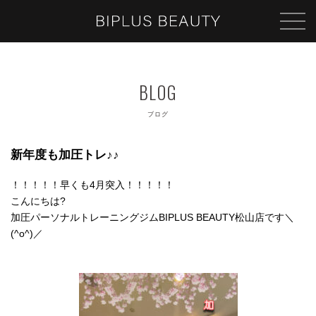
ブログ
新年度も加圧トレ♪♪
！！！！！早くも4月突入！！！！！
こんにちは?
加圧パーソナルトレーニングジムBIPLUS BEAUTY松山店です＼
(^o^)／