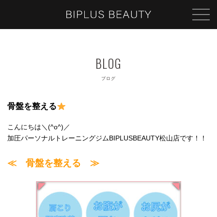
ブログ
骨盤を整える
こんにちは＼(^o^)／
加圧パーソナルトレーニングジムBIPLUSBEAUTY松山店です！！
≪ 骨盤を整える ≫