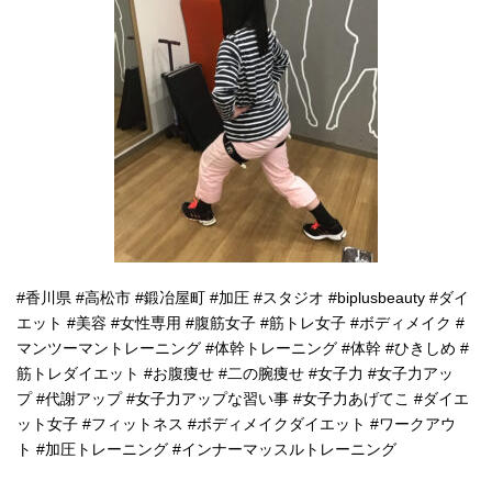
#香川県
#高松市
#鍛冶屋町
#加圧
#スタジオ
#biplusbeauty
#ダイ
エット
#美容
#女性専用
#腹筋女子
#筋トレ女子
#ボディメイク
#
マンツーマントレーニング
#体幹トレーニング
#体幹
#ひきしめ
#
筋トレダイエット
#お腹痩せ
#二の腕痩せ
#女子力
#女子力アッ
プ
#代謝アップ
#女子力アップな習い事
#女子力あげてこ
#ダイエ
ット女子
#フィットネス
#ボディメイクダイエット
#ワークアウ
ト
#加圧トレーニング
#インナーマッスルトレーニング