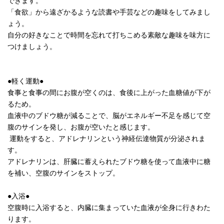
できます。
「食欲」から遠ざかるような読書や手芸などの趣味をしてみまし
ょう。
自分の好きなことで時間を忘れて打ちこめる素敵な趣味を味方に
つけましょう。
●軽く運動●
食事と食事の間にお腹が空くのは、食後に上がった血糖値が下が
るため。
血液中のブドウ糖が減ることで、脳がエネルギー不足を感じて空
腹のサインを発し、お腹が空いたと感じます。
運動をすると、アドレナリンという神経伝達物質が分泌されま
す。
アドレナリンは、肝臓に蓄えられたブドウ糖を使って血液中に糖
を補い、空腹のサインをストップ。
●入浴●
空腹時に入浴すると、内臓に集まっていた血液が全身に行きわた
ります。