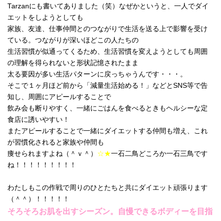
Tarzanにも書いてありました（笑）なぜかというと、一人でダイ
エットをしようとしても
家族、友達、仕事仲間とのつながりで生活を送る上で影響を受け
ている。つながりが深いほどこの人たちの
生活習慣が似通ってくるため、生活習慣を変えようとしても周囲
の理解を得られないと形状記憶されたまま
太る要因が多い生活パターンに戻っちゃうんです・・・。
そこで１ヶ月ほど前から「減量生活始める！」などとSNS等で告
知し、周囲にアピールすることで
飲み会も断りやすく、一緒にごはんを食べるときもヘルシーな定
食店に誘いやすい！
またアピールすることで一緒にダイエットする仲間も増え、これ
が習慣化されると家族や仲間も
痩せられますよね（＾ｖ＾）
☆★
一石二鳥どころか一石三鳥です
ね！！！！！！！！！
わたしもこの作戦で周りのひとたちと共にダイエット頑張ります
（＾＾）！！！！！
そろそろお肌を出すシーズン。自慢できるボディーを目指