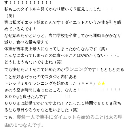
す！！！！！！！！！！！
私もこのタイトルを見てかなり驚いて５度見しました・・・
（笑）
実は私ダイエット始めたんです！ダイエットというか体を引き締
めているんです！
なぜ始めたかというと、専門学校を卒業してから運動量がかなり
減り、食べる量も増えて
体重が吉本史上最大になってしまったからなんです（笑）
こんなに太ってしまったのに食べることはやめたくない・・・。
どうしようもないですよね（笑）
ランニング
でも痩せたい！そこで始めたのが
です！もともと走る
ことが好きだったのでスタジオ内にある
トレッドミルでランニングを始めました（＾ｖ＾）
☆★
きのう空き時間に走ったところ、なんと！！！！！！！！！！！
８００gも痩せたんです！！！！！！
８００ｇは結構でかいですよね！？たった１時間で８００ｇ落ち
るなら毎日やろうかなと思いました（笑）
突然一人で勝手にダイエットを始めることは太る理
でも、
由の１つなんです。