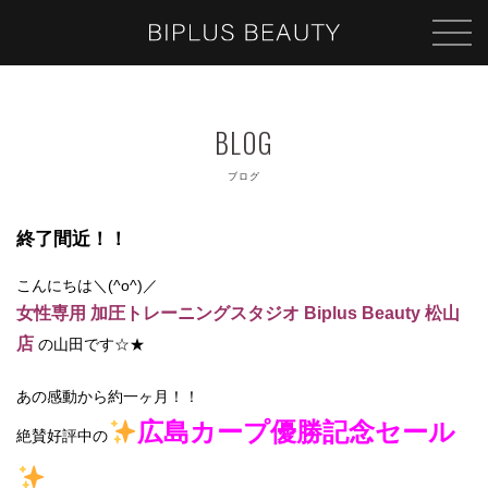
ブログ
終了間近！！
こんにちは＼(^o^)／
女性専用 加圧トレーニングスタジオ Biplus Beauty 松山
店
の山田です☆★
あの感動から約一ヶ月！！
広島カープ優勝記念セール
絶賛好評中の