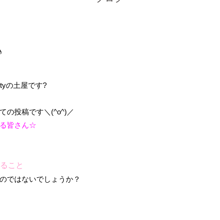
♪
utyの土屋です?
の投稿です＼(^o^)／
る皆さん☆
ること
のではないでしょうか？