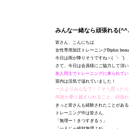
みんな一緒なら頑張れる(^^
皆さん、こんにちは
女性専用加圧トレーニングBiplus bea
今日は雨が降りそうですね～(゜-゜)
さて、今日は会員様にご協力して頂いて
友人同士でトレーニングに来られてい
室内は活気で溢れていました！
一人よりみんなで！！そう思ったら
何故か乗り越えられること、頑張れ
きっと皆さんも経験されたことがある
トレーニング中は皆さん、
「無理ー！きつすぎるぅ」
「一人じゃ絶対無理よね、、、」