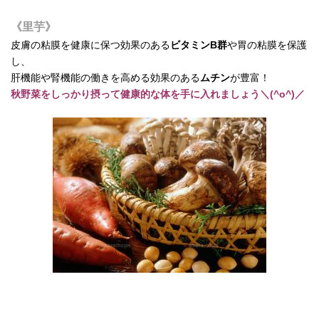
《里芋》
皮膚の粘膜を健康に保つ効果のある
ビタミンB群
や胃の粘膜を保護
し、
肝機能や腎機能の働きを高める効果のある
ムチン
が豊富！
秋野菜をしっかり摂って健康的な体を手に入れましょう＼(^o^)／