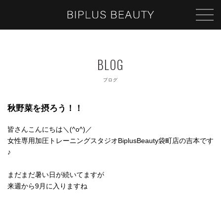
ブログ
秋野菜を摂ろう！！
皆さんこんにちは＼(^o^)／
女性専用加圧トレーニングスタジオBiplusBeauty袋町店の吉本です
♪
まだまだ暑い日が続いてますが
来週から9月に入りますね