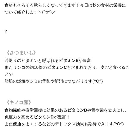
食材もそろそろ秋らしくなってきます！今日は秋の食材の栄養に
ついて紹介します＼(^o^)／
?
《さつまいも》
若返りのビタミンと呼ばれる
ビタミンE
が豊富！
またリンゴの約10倍の
ビタミンC
も含まれており、皮ごと食べるこ
とで
脂肪の燃焼やシミの予防や解消につながります(^O^)
《キノコ類》
食物繊維や疲労回復に効果のある
ビタミンB
や骨や歯を丈夫にし、
免疫力を高める
ビタミンD
が豊富！
また便通をよくするなどのデトックス効果も期待できます(^O^)