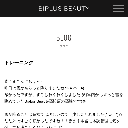
ブログ
トレーニング♪
皆さまこんにちは～♪
昨日は雪がちらっと降りましたね〜(●´ω｀●)
寒かったですが、すこしわくわくしました(笑)室内からずっと雪を
眺めていたBiplus Beauty高松店の高崎です(笑)
雪が降ることは高松では珍しいので、少し見とれました(*´ω｀*)☆
ただ外はすごく寒かったですね！！皆さま本当に体調管理に気を
付けてお過ごしくださいね(T_T)