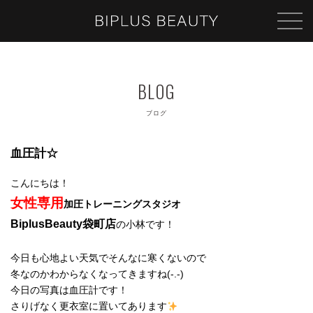
ブログ
血圧計☆
こんにちは！
女性専用
加圧トレーニングスタジオ
BiplusBeauty
袋町店
の小林です！
今日も心地よい天気でそんなに寒くないので
冬なのかわからなくなってきますね(-.-)
今日の写真は血圧計です！
さりげなく更衣室に置いてあります