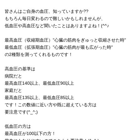
皆さんはご自身の血圧、知っていますか
??
もちろん毎日変わるので難しいかもしれませんが、
低血圧や高血圧など聞いたことはありますよね！(^^♪
最高血圧（収縮期血圧）
"
心臓の筋肉をぎゅっと収縮させた時
"
最低血圧（拡張期血圧）
"
心臓の筋肉が最も広がった時
"
の
2
種類を測ってくれるものです！
高血圧の基準は
病院だと
最高血圧
140
以上、最低血圧
90
以上
家庭だと
最高血圧
135
以上、最低血圧
85
以上
です！この数値に近い方や既に超えている方は
要注意です(^_^;)
低血圧の方は
最高血圧が
100
以下の方！