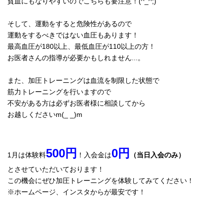
貧血にもなりやすいのでこちらも要注意！(^_^;)
そして、運動をすると危険性があるので
運動をするべきではない血圧もあります！
最高血圧が
180
以上、最低血圧が
110
以上の方！
お医者さんの指導が必要かもしれません
...
。
また、加圧トレーニングは血流を制限した状態で
筋力トレーニングを行いますので
不安がある方は必ずお医者様に相談してから
お越しください
m(_ _)m
500
円
0
円
1
月は体験料
！入会金は
（当日入会のみ）
とさせていただいております！
この機会にぜひ加圧トレーニングを体験してみてください！
※
ホームページ、インスタからが最安です！