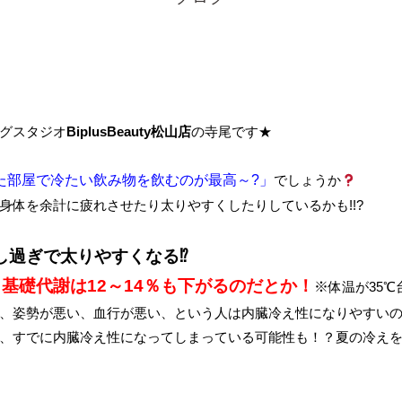
グスタジオ
BiplusBeauty松山店
の寺尾です★
た部屋で冷たい飲み物を飲むのが最高～?」
でしょうか
身体を余計に疲れさせたり太りやすくしたりしているかも!!?
し過ぎで太りやすくなる⁉
基礎代謝は12～14％も下がるのだとか！
※
体温が35
、姿勢が悪い、血行が悪い、という人は内臓冷え性になりやすい
、すでに内臓冷え性になってしまっている可能性も！？夏の冷え