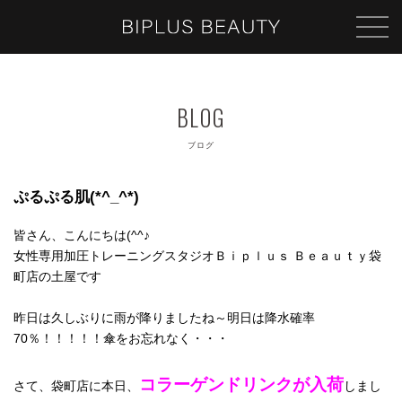
ブログ
ぷるぷる肌(*^_^*)
皆さん、こんにちは(^^♪
女性専用加圧トレーニングスタジオＢｉｐｌｕｓ Ｂｅａｕｔｙ袋
町店の土屋です
昨日は久しぶりに雨が降りましたね～明日は降水確率
70％！！！！！傘をお忘れなく・・・
コラーゲンドリンクが入荷
さて、袋町店に本日、
しまし