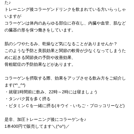
た♪
トレーニング後コラーゲンドリンクを飲まれている方いらっしゃ
いますが
コラーゲンは体内のあらゆる部位に存在し、内臓や血管、肌など
の臓器の形を保つ働きをしています。
肌のシワやたるみ、乾燥など気になることがありませんか？
このような予防と美肌効果と関節の軟骨が少なくなってしまうた
めに起きる関節炎の予防や改善効果、
骨粗鬆症の予防効果などがあります。
コラーゲンを摂取する際、効果をアップさせる飲み方をご紹介し
ます(*^_^*)
・就寝1時間前に飲み、22時～2時には寝ましょう
・タンパク質を多く摂る
・ビタミンＣを一緒に摂る(キウイ・いちご・ブロッコリーなど)
是非、加圧トレーニング後にコラーゲンを♪
1本400円で販売してます＼(^o^)／