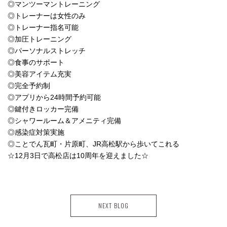
◎マンツーマントレーニング
◎トレーナーは女性のみ
◎トレーナー指名可能
◎加圧トレーニング
◎パーソナルストレッチ
◎食事のサポート
◎美容アイテム充実
◎完全予約制
◎アプリから24時間予約可能
◎鍵付きロッカー完備
◎シャワールーム＆アメニティ完備
◎感染症対策実施
◎ことでん瓦町・片原町、JR高松駅から歩いてこれる
☆12月3日で高松店は10周年を迎えました☆
NEXT BLOG