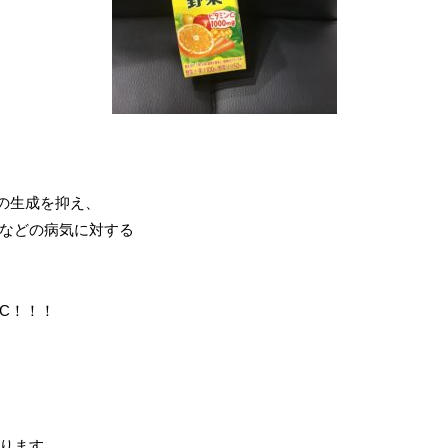
の生成を抑え、
などの病気に対する
C！！！
ります