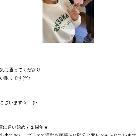
気に通ってくださり
限りです(^^♪
います<(_ _)>
 袋町店に通い始めて１周年★
出来ており、プラスで運動も頑張られ随分と変化がみられていま