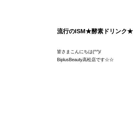
流行のISM★酵素ドリンク★
皆さまこんにちは(^^)/
BiplusBeauty高松店です☆☆