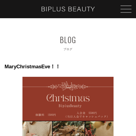
ブログ
MaryChristmasEve！！