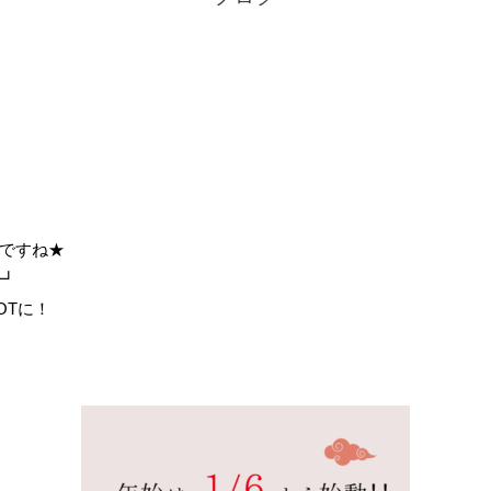
ですね★
|┛
OTに！