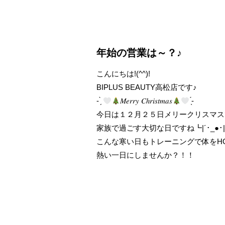
年始の営業は～？♪
こんにちは!(^^)!
BIPLUS BEAUTY高松店です♪
- ̗̀
𝑀𝑒𝑟𝑟𝑦 𝐶ℎ𝑟𝑖𝑠𝑡𝑚𝑎𝑠
̖́-
今日は１２月２５日メリークリスマス
家族で過ごす大切な日ですね┗|´･_●･
こんな寒い日もトレーニングで体をH
熱い一日にしませんか？！！