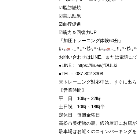
☑脂肪燃焼
☑美肌効果
☑血行促進
☑筋力＆回復力UP
『加圧トレーニング体験60分』
𖥍⋆𓂂
𓂃↟｡*･𐂂｡*･𖥍⋆𓂂
𓂃↟｡*･𐂂｡*
お問い合わせはLINE、または電話に
●LINE： https://lin.ee/jfDULki
●TEL： 087-802-3308
※トレーニング対応中は、すぐに出ら
【営業時間】
平 日 10時～22時
土日祝 10時～18時半
定休日 毎週金曜日
高松市美術館の裏、鍛冶屋町にお店が
駐車場はお近くのコインパーキングを