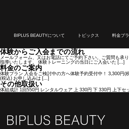
BIPLUS BEAUTYについて
トピックス
料金プ
体験からご入会までの流れ
メールフォーム、又はお電話にてご予約下さい。ご質問も承り
指導いたします。 体験トレーニングの当日にご入会いた […]
料金のご案内
体験プラン 入会をご検討中の方へ体験予約受付中！ 3,300円(税
(税込) お申し込みは […]
その他取扱い
体組成計 1回550円 レンタルウェア 上 330円 下 330円 上下セッ