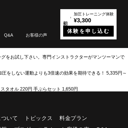
加圧トレーニング体験
¥3,300
体験を申し込む
Q&A
お客様の声
ングをお試し下さい。専門インストラクターがマンツーマンで
 加圧をしない運動よりも3倍速の効果を期待できる！ 5,335円～
イスタオル 220円 手ぶらセット 1,650円
Yについて
トピックス
料金プラン