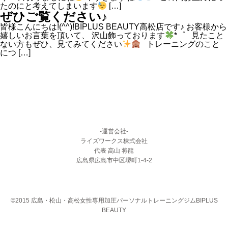
たのにと考えてしまいます
[…]
ぜひご覧ください♪
皆様こんにちは!(^^)!BIPLUS BEAUTY高松店です♪ お客様から
嬉しいお言葉を頂いて、 沢山飾っております
*゜ 見たこと
ない方もぜひ、見てみてください
トレーニングのこと
につ […]
-運営会社-
ライズワークス株式会社
代表 高山 将龍
広島県広島市中区堺町1-4-2
©2015 広島・松山・高松女性専用加圧パーソナルトレーニングジムBIPLUS
BEAUTY