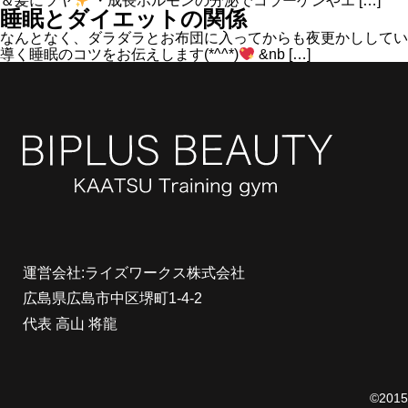
＆髪にツヤ
・成長ホルモンの分泌でコラーゲンやエ […]
睡眠とダイエットの関係
なんとなく、ダラダラとお布団に入ってからも夜更かししてい
導く睡眠のコツをお伝えします(*^^*)
&nb […]
運営会社:ライズワークス株式会社
広島県広島市中区堺町1-4-2
代表 高山 将龍
©20