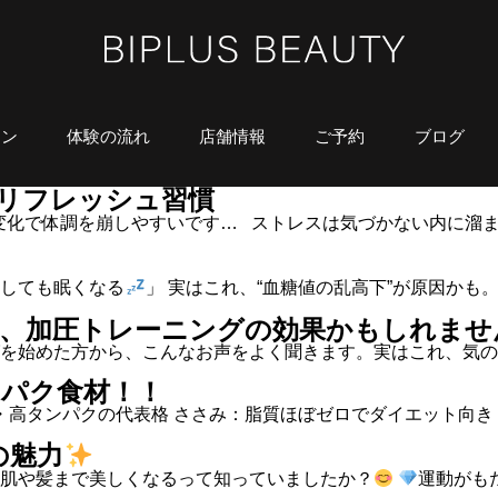
ラン
体験の流れ
店舗情報
ご予約
ブログ
リフレッシュ習慣
化で体調を崩しやすいです… ⁡ ⁡ ストレスは気づかない内に
うしても眠くなる
」 実はこれ、“血糖値の乱高下”が原因か
、加圧トレーニングの効果かもしれませ
を始めた方から、こんなお声をよく聞きます。実はこれ、気の
ンパク食材！！
・高タンパクの代表格 ささみ：脂質ほぼゼロでダイエット向き
の魅力
肌や髪まで美しくなるって知っていましたか？
運動がも