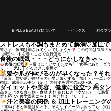
BIPLUS BEAUTYについて
トピックス
料金プ
ストレスも不調もまとめて解消♡加圧で
皆さま、体調は崩されてないでしょうか
この時間は気温の変
⁡ ⁡ 加圧ベルトを巻くことで血行促進 […]
食後の眠気・・・どうにかしなきゃ～
食後の眠気
＝痩せにくいサインかも⁈ 「食事のあと、ど
て → 一気に下がるときに眠気が […]
髪や爪が伸びるのが早くなった？それ
「最近、髪や爪が伸びるのが早い気がする」加圧トレーニング
徴は、成長ホルモン（GH）の分泌を通常の200〜30 […]
ダイエットや美容、健康に役立つ 高タ
高タンパクな食べ物・食材 肉類 鶏むね肉（皮なし）：低脂質
群も摂れて疲労回復にも！！ 魚介類 鮭（サー […]
汗と美容の関係 ＆ 加圧トレーニング
「運動すると体型は変わる」そんなイメージはあっても、実は