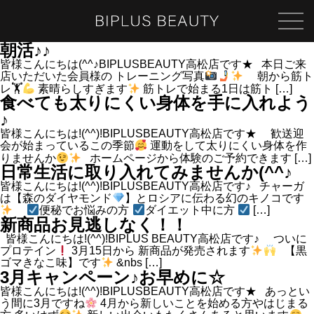
朝活♪♪
皆様こんにちは(^^♪BIPLUSBEAUTY高松店です★ 本日ご来
店いただいた会員様の トレーニング写真
朝から筋ト
レ🏋
素晴らしすぎます
筋トレで始まる1日は筋ト […]
食べても太りにくい身体を手に入れよう
♪
皆様こんにちは!(^^)!BIPLUSBEAUTY高松店です★ 歓送迎
会が始まっているこの季節
運動をして太りにくい身体を作
りませんか
ホームページから体験のご予約できます […]
日常生活に取り入れてみませんか(^^♪
皆様こんにちは!(^^)!BIPLUSBEAUTY高松店です♪ チャーガ
は【森のダイヤモンド
】とロシアに伝わる幻のキノコです
便秘でお悩みの方
ダイエット中に方
[…]
新商品お見逃しなく！！
皆様こんにちは!(^^)!BIPLUS BEAUTY高松店です♪ ついに
プロテイン
3月15日から 新商品が発売されます
【黒
ゴマきなこ味】です
&nbs […]
3月キャンペーン♪お早めに☆
皆様こんにちは!(^^)!BIPLUSBEAUTY高松店です★ あっとい
う間に3月ですね
4月から新しいことを始める方やはじまる