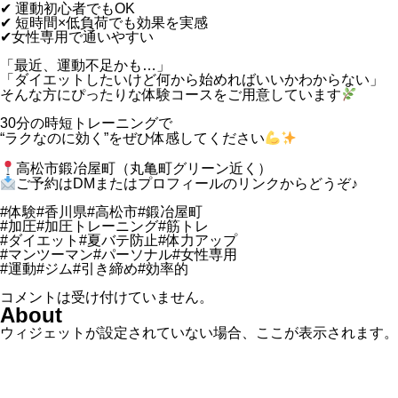
✔ 運動初心者でもOK
✔ 短時間×低負荷でも効果を実感
✔女性専用で通いやすい
「最近、運動不足かも…」
「ダイエットしたいけど何から始めればいいかわからない」
そんな方にぴったりな体験コースをご用意しています
30分の時短トレーニングで
“ラクなのに効く”をぜひ体感してください
高松市鍛冶屋町（丸亀町グリーン近く）
ご予約はDMまたはプロフィールのリンクからどうぞ♪
#体験#香川県#高松市#鍛冶屋町
#加圧#加圧トレーニング#筋トレ
#ダイエット#夏バテ防止#体力アップ
#マンツーマン#パーソナル#女性専用
#運動#ジム#引き締め#効率的
コメントは受け付けていません。
About
ウィジェットが設定されていない場合、ここが表示されます。