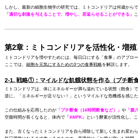
「適切な刺激を与えることで、増やし、若返らせることができる」
第2章：ミトコンドリアを活性化・増
ミトコンドリアを増やすためには、毎日口にする「食事」のアプロ
ここでは、
細胞を元気にするための3つの食事戦略
を解説します。
2-1. 戦略①：マイルドな飢餓状態を作る（プチ断
ミトコンドリアは、体にエネルギーが満ち溢れている状態（飽食）
逆に、「エネルギーが足りない！」というマイルドな危機感を感じ
この仕組みを応用したのが
「プチ断食（16時間断食など）」
や
「腹
空腹時間が長くなると、体内で
「AMPK」
という酵素が活性化し、こ
また、古くなったミトコンドリアを自ら掃除して新しく生まれ変わ