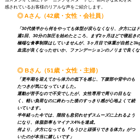
感されているお客様のリアルな声をご紹介します。
◎ Aさん（42歳・女性・会社員）
「30代後半から何をやっても体型が戻らなくなり、夕方には
週1回、30分の加圧を始めたところ、まず2ヶ月ほどで寝起き
極端な食事制限はしていませんが、3ヶ月目で体重が自然と3
血流が良くなったせいか、ファンデーションのノリまで良くな
◎ Bさん（51歳・女性・主婦）
「更年期を迎えてから体力の低下を感じ、下腹部や背中のも
たつきが気になっていました。
運動が苦手なので不安でしたが、女性専用で周りの目もな
く、軽い負荷なのに終わった後のすっきり感が心地よくて続
いています。
半年経った今では、階段も息切れせずスムーズに上れるよう
になり、体脂肪率もマイナス4%を達成。
何より、夕方になっても『もうひと頑張りできる体力』がつ
いたのが本当に嬉しいです」