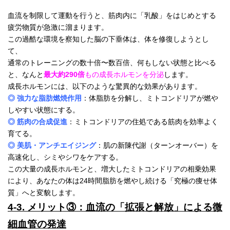
血流を制限して運動を行うと、筋肉内に「乳酸」をはじめとする
疲労物質が急激に溜まります。
この過酷な環境を察知した脳の下垂体は、体を修復しようとし
て、
通常のトレーニングの数十倍〜数百倍、何もしない状態と比べる
と、なんと
最大約290倍
もの成長ホルモンを分泌
します。
成長ホルモンには、以下のような驚異的な効果があります。
◎ 強力な脂肪燃焼作用
：体脂肪を分解し、ミトコンドリアが燃や
しやすい状態にする。
◎ 筋肉の合成促進
：ミトコンドリアの住処である筋肉を効率よく
育てる。
◎ 美肌・アンチエイジング
：肌の新陳代謝（ターンオーバー）を
高速化し、シミやシワをケアする。
この大量の成長ホルモンと、増大したミトコンドリアの相乗効果
により、あなたの体は24時間脂肪を燃やし続ける「究極の痩せ体
質」へと変貌します。
4-3. メリット③：血流の「拡張と解放」による微
細血管の発達