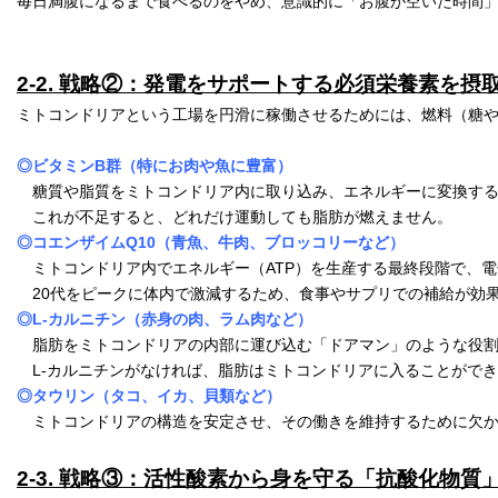
毎日満腹になるまで食べるのをやめ、意識的に「お腹が空いた時間
2-2. 戦略②：発電をサポートする必須栄養素を摂
ミトコンドリアという工場を円滑に稼働させるためには、燃料（糖
◎ビタミンB群（特にお肉や魚に豊富）
　糖質や脂質をミトコンドリア内に取り込み、エネルギーに変換する
　これが不足すると、どれだけ運動しても脂肪が燃えません。
◎コエンザイムQ10（青魚、牛肉、ブロッコリーなど）
　ミトコンドリア内でエネルギー（ATP）を生産する最終段階で、電
　20代をピークに体内で激減するため、食事やサプリでの補給が効
◎L-カルニチン（赤身の肉、ラム肉など）
　脂肪をミトコンドリアの内部に運び込む「ドアマン」のような役割
　L-カルニチンがなければ、脂肪はミトコンドリアに入ることがで
◎タウリン（タコ、イカ、貝類など）
2-3. 戦略③：活性酸素から身を守る「抗酸化物質