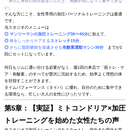
「周りに男性の目があるジムだと、周囲が気になって集中できな
い」
そんな方にこそ、女性専用の加圧パーソナルトレーニングは最適
です。
当スタジオのメニューは
◎
マンツーマンの加圧トレーニング30〜45分
に加えて、
◎
体をしっかりケアする
ストレッチ15分
、
◎
さらに脂肪燃焼を加速させる
有酸素運動マシン30分
までが1
回にセットになっています。
何日もジムに通い分ける必要がなく、週1回の来店で「筋トレ・ケ
ア・有酸素」のすべてが贅沢に完結するため、効率よく理想の体
を目指すことができます。
タイムパフォーマンス（タイパ）に優れ、自分のために集中でき
る環境なら、忙しい大人の女性にぴったりです。
第5章：【実証】ミトコンドリア×加圧
トレーニングを始めた女性たちの声
当スタジオで加圧トレーニングをスタートし、前向きな変化を実