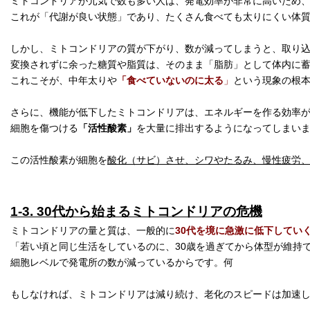
ミトコンドリアが元気で数も多い人は、発電効率が非常に高いため、
これが「代謝が良い状態」であり、たくさん食べても太りにくい体
しかし、ミトコンドリアの質が下がり、数が減ってしまうと、取り
変換されずに余った糖質や脂質は、そのまま「脂肪」として体内に
これこそが、中年太りや
「食べていないのに太る
」
という現象の根
さらに、機能が低下したミトコンドリアは、エネルギーを作る効率が
細胞を傷つける
「活性酸素」
を大量に排出するようになってしまいま
この活性酸素が細胞を
酸化（サビ）させ、シワやたるみ、慢性疲労
1-3. 30代から始まるミトコンドリアの危機
ミトコンドリアの量と質は、一般的に
30代を境に急激に低下してい
「若い頃と同じ生活をしているのに、30歳を過ぎてから体型が維持
細胞レベルで発電所の数が減っているからです。何
もしなければ、ミトコンドリアは減り続け、老化のスピードは加速