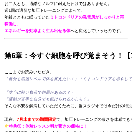
お二人とも、過酷なノルマに耐えたわけではありません。
週1回の適切な加圧トレーニングによって、
年齢とともに眠っていた
ミトコンドリアの発電所がしっかりと再
稼働し、
エネルギーを効率よく生み出せる体
へと変化していったのです。
第6章：今すぐ細胞を呼び覚まそう！【
「自分も細胞レベルで体を変えたい！」
「ミトコンドリアを増やし
「本当に軽い負荷で効果があるの？」
「運動が苦手な自分でも続けられるかしら？」
そんな不安を解消していただくために、当スタジオでは今だけの特
現在、
7月末までの期間限定
で、加圧トレーニングの凄さを体感でき
特典①：体験レッスン料が驚きの価格に！