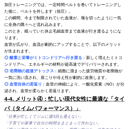
加圧トレーニングでは、一定時間ベルトを巻いてトレーニングし
た後に、ベルトを外します（徐圧）。
この瞬間、今まで制限されていた血液が、堰を切ったように一気
に全身の隅々へと流れ込みます。
このとき、眠っていた休止毛細血管まで血液が行き渡るようにな
ります。
血管が広がり、血流が劇的にアップすることで、以下のメリット
が生まれます。
◎ 酸素と栄養がミトコンドリアへ行き渡る
：新しく増えたミトコ
ンドリアへ、エネルギーの材料が超高速でデリバリーされます。
◎ 老廃物の超速デトックス
：細胞に溜まった疲労物質や老廃物が
一気に洗い流され、肩こりや冷え性が劇的に改善します。
◎ 血管自体の若返り
：血管の伸縮により、一酸化窒素（NO）が分
泌され、血管が柔らかく若返ります。
4-4. メリット④：忙しい現代女性に最適な「タイ
パ（タイムパフォーマンス）」
「仕事が忙しくてジムに週3回も通えない」
「子育てや家事で自分の時間をまとまって作れない」