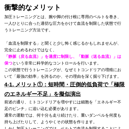
衝撃的なメリット
加圧トレーニングとは、腕や脚の付け根に専用のベルトを巻き、
一人ひとりに合った適切な圧力をかけて血流を制限した状態で行
うトレーニング方法です。
「血流を制限する」と聞くと少し怖く感じるかもしれませんが、
完全に止めるわけではなく、
「静脈（戻る血流）」を適度に制限し、「動脈（送る血流）」は
保つ
という非常に科学的なコントロールを行います。
この状態で行うトレーニングが、なぜミトコンドリアの増殖にお
いて「最強の効率」を誇るのか、その理由を深く掘り下げます。
4-1. メリット①：短時間・圧倒的低負荷で「極限
のエネルギー不足」を擬似演出
前述の通り、ミトコンドリアを増やすには細胞を「エネルギー不
足のピンチ」に追い込む必要があります。
通常の運動では、何十分も走り続けたり、重いダンベルを何度も
持ち上げたりして、ようやくその状態を作ります。
しかし加圧トレーニングでは、ベルトで血流を制限することによ