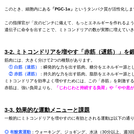
このとき、細胞内にある
「PGC-1α」
というタンパク質が活性化します
この指揮官が「次のピンチに備えて、もっとエネルギーを作れるよう
遺伝子に命令を出すことで、ミトコンドリアの数が実際に増えてい
3-2. ミトコンドリアを増やす「赤筋（遅筋）」を
筋肉には、大きく分けて2つの種類があります。
① 白筋（速筋）
：瞬発的な力を出す筋肉。糖分をエネルギー源と
② 赤筋（遅筋）
：持久的な力を出す筋肉。脂肪をエネルギー源と
ミトコンドリアを効率よく増やすためには、この「赤筋」を刺激する
赤筋は、強い負荷よりも、
「じわじわと持続する負荷」や「やや息
3-3. 効果的な運動メニューと課題
一般的にミトコンドリアを増やすのに有効とされる運動は以下の通
◎ 有酸素運動
：ウォーキング、ジョギング、水泳（30分以上、週3