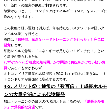
り、筋肉への酸素の供給が制限されます。
酸素がないと、ミトコンドリアはエネルギー（ATP）をスムーズに
作れなくなります。
この状態で軽い運動（例えば、何も持たないスクワットや軽いダ
ンベル体操）を行うと、
筋肉は
「数時間、猛烈なハードトレーニングを行った」と完全に
錯覚
します。
細胞レベルで急速に「エネルギーが足りない！ピンチだ！」とい
う環境が作られるため、
わずか15〜20分程度の短時間、かつ関節に負担をかけない軽い負
荷
であるにもかかわらず、
ミトコンドリア増産の総指揮官（PGC-1α）が猛烈に働き始め、ミ
トコンドリアが爆発的に増殖するのです。
4-2. メリット②：通常の「数百倍」！成長ホルモ
ンの大量分泌による代謝爆発
加圧トレーニングの最大の代名詞とも言えるのが、
「成長ホルモ
ン」の爆発的な分泌
です。