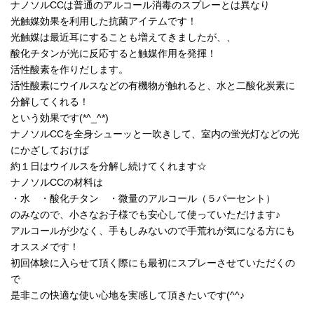
ナノソルCCは普通のアルコール消毒のスプレーとは異なり
光触媒効果を利用した抗菌アイテムです！
光触媒は最近耳にすることも増えてきましたが、、
酸化チタンが光に反応すると触媒作用を発揮！
活性酸素を作りだします。
活性酸素にウイルスなどの有機物が触れると、水と二酸化炭素に
分解してくれる！
という効果です(*^_^*)
ナノソルCCを全身シューッと一吹きして、室内の蛍光灯などの光
にかざしておけば
約１日はウイルスを分解し続けてくれます☆
ナノソルCCの材料は
・水 ・酸化チタン ・微量のアルコール（５パーセント）
のみなので、小さなお子様でも安心して使っていただけます♪
アルコールが少なく、手もしみないので手荒れが気になる方にも
オススメです！
初回体験に入らせて頂く際にも最初にスプレーさせていただくの
で
是非この快適な使い心地を実感して頂きたいです(^^♪